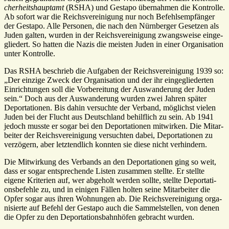
cher­heits­hauptamt
(RSHA) und Gestapo über­nahmen die Kontrolle.
Ab sofort war die Reichs­ver­ei­ni­gung nur noch Befehls­emp­fänger
der Gestapo. Alle Personen, die nach den Nürn­berger Gesetzen als
Juden galten, wurden in der Reichs­ver­ei­ni­gung zwangs­weise einge­
glie­dert. So hatten die Nazis die meisten Juden in einer Orga­ni­sa­tion
unter Kontrolle.
Das RSHA beschrieb die Aufgaben der Reichs­ver­ei­ni­gung 1939 so:
„Der einzige Zweck der Orga­ni­sa­tion und der ihr einge­glie­derten
Einrich­tungen soll die Vorbe­rei­tung der Auswan­de­rung der Juden
sein.“ Doch aus der Auswan­de­rung wurden zwei Jahren später
Depor­ta­tionen. Bis dahin versuchte der Verband, möglichst vielen
Juden bei der Flucht aus Deutsch­land behilf­lich zu sein. Ab 1941
jedoch musste er sogar bei den Depor­ta­tionen mitwirken. Die Mitar­
beiter der Reichs­ver­ei­ni­gung versuchten dabei, Depor­ta­tionen zu
verzö­gern, aber letzt­end­lich konnten sie diese nicht verhin­dern.
Die Mitwir­kung des Verbands an den Depor­ta­tionen ging so weit,
dass er sogar entspre­chende Listen zusammen stellte. Er stellte
eigene Krite­rien auf, wer abge­holt werden sollte, stellte Depor­ta­ti­
ons­be­fehle zu, und in einigen Fällen holten seine Mitar­beiter die
Opfer sogar aus ihren Wohnungen ab. Die Reichs­ver­ei­ni­gung orga­
ni­sierte auf Befehl der Gestapo auch die Sammel­stellen, von denen
die Opfer zu den Depor­ta­ti­ons­bahn­höfen gebracht wurden.