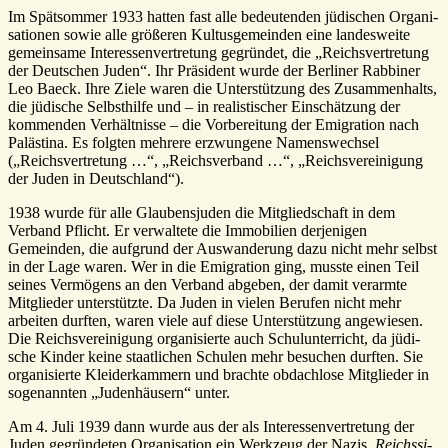
Im Spät­sommer 1933 hatten fast alle bedeu­tenden jüdi­schen Orga­ni­
sa­tionen sowie alle größeren Kultus­ge­meinden eine landes­weite
gemein­same Inter­es­sen­ver­tre­tung gegründet, die „Reichs­ver­tre­tung
der Deut­schen Juden“. Ihr Präsi­dent wurde der Berliner Rabbiner
Leo Baeck. Ihre Ziele waren die Unter­stüt­zung des Zusam­men­halts,
die jüdi­sche Selbst­hilfe und – in realis­ti­scher Einschät­zung der
kommenden Verhält­nisse – die Vorbe­rei­tung der Emigra­tion nach
Paläs­tina. Es folgten mehrere erzwun­gene Namens­wechsel
(„Reichs­ver­tre­tung …“, „Reichs­ver­band …“, „Reichs­ver­ei­ni­gung
der Juden in Deutsch­land“).
1938 wurde für alle Glau­bens­juden die Mitglied­schaft in dem
Verband Pflicht. Er verwal­tete die Immo­bi­lien derje­nigen
Gemeinden, die aufgrund der Auswan­de­rung dazu nicht mehr selbst
in der Lage waren. Wer in die Emigra­tion ging, musste einen Teil
seines Vermö­gens an den Verband abgeben, der damit verarmte
Mitglieder unter­stützte. Da Juden in vielen Berufen nicht mehr
arbeiten durften, waren viele auf diese Unter­stüt­zung ange­wiesen.
Die Reichs­ver­ei­ni­gung orga­ni­sierte auch Schul­un­ter­richt, da jüdi­
sche Kinder keine staat­li­chen Schulen mehr besu­chen durften. Sie
orga­ni­sierte Klei­der­kam­mern und brachte obdach­lose Mitglieder in
soge­nannten „Juden­häu­sern“ unter.
Am 4. Juli 1939 dann wurde aus der als Inter­es­sen­ver­tre­tung der
Juden gegrün­deten Orga­ni­sa­tion ein Werk­zeug der Nazis.
Reichs­si­