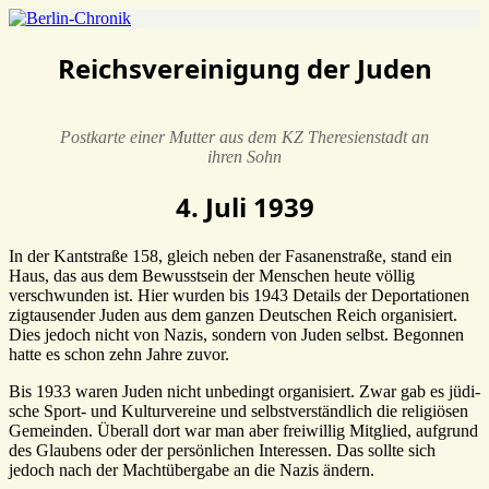
Reichsvereinigung der Juden
Postkarte einer Mutter aus dem KZ Theresienstadt an
ihren Sohn
4. Juli 1939
In der Kant­straße 158, gleich neben der Fasa­nen­straße, stand ein
Haus, das aus dem Bewusst­sein der Menschen heute völlig
verschwunden ist. Hier wurden bis 1943 Details der Depor­ta­tionen
zigtau­sender Juden aus dem ganzen Deut­schen Reich orga­ni­siert.
Dies jedoch nicht von Nazis, sondern von Juden selbst. Begonnen
hatte es schon zehn Jahre zuvor.
Bis 1933 waren Juden nicht unbe­dingt orga­ni­siert. Zwar gab es jüdi­
sche Sport- und Kultur­ver­eine und selbst­ver­ständ­lich die reli­giösen
Gemeinden. Überall dort war man aber frei­willig Mitglied, aufgrund
des Glau­bens oder der persön­li­chen Inter­essen. Das sollte sich
jedoch nach der Macht­über­gabe an die Nazis ändern.