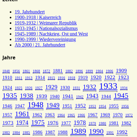
19. Jahrhundert
1900-1918 | Kaiserreich
1919-1932 | Weimarer Republik
1933-1945 | Nationalsozialismus
1945-1989 | Nachkrieg, Ost und West
1990-1999 | Wiedervereinigung
Ab 2000 | 21. Jahrhundert
Jahre
1909
1881
1848
1856
1861
1868
1872
1882
1896
1899
1904
1906
1920
1922
1923
1910
1914
1919
1911
1913
1915
1916
1918
1933
1932
1929
1924
1930
1925
1926
1927
1931
1934
1935
1945
1938
1943
1939
1941
1940
1944
1942
1948
1949
1952
1946
1947
1951
1955
1953
1954
1956
1961
1957
1962
1963
1967
1969
1970
1964
1965
1966
1972
1975
1974
1978
1973
1976
1977
1981
1982
1979
1980
1989
1990
1992
1986
1987
1988
1983
1984
1985
1991