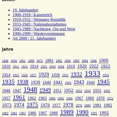
19. Jahrhundert
1900-1918 | Kaiserreich
1919-1932 | Weimarer Republik
1933-1945 | Nationalsozialismus
1945-1989 | Nachkrieg, Ost und West
1990-1999 | Wiedervereinigung
Ab 2000 | 21. Jahrhundert
Jahre
1909
1881
1848
1856
1861
1868
1872
1882
1896
1899
1904
1906
1920
1922
1923
1910
1914
1919
1911
1913
1915
1916
1918
1933
1932
1929
1924
1930
1925
1926
1927
1931
1934
1935
1945
1938
1943
1939
1941
1940
1944
1942
1948
1949
1952
1946
1947
1951
1955
1953
1954
1956
1961
1957
1962
1963
1967
1969
1970
1964
1965
1966
1972
1975
1974
1978
1973
1976
1977
1981
1982
1979
1980
1989
1990
1992
1986
1987
1988
1983
1984
1985
1991