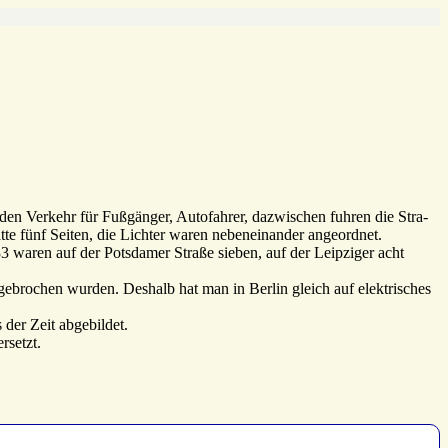
e den Verkehr für Fußgänger, Auto­fahrer, dazwi­schen fuhren die Stra­
e fünf Seiten, die Lichter waren neben­ein­ander ange­ordnet.
 waren auf der Pots­damer Straße sieben, auf der Leip­ziger acht
bro­chen wurden. Deshalb hat man in Berlin gleich auf elek­tri­sches
der Zeit abge­bildet.
rsetzt.