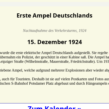
Erste Ampel Deutschlands
Nachtaufnahme des Verkehrsturms, 1924
15. Dezember 1924
rde die erste elek­tri­sche Ampel Deutsch­lands aufge­stellt. Sie regelt
er­nahm ein Poli­zist, der geschützt in einer Kabine saß. Die Ampel hatt
ziger Straße (Wilhelm­straße, Mauer­straße, Fried­rich­straße). Um 1933
ie­bene Ampel, welche aufgrund mehrerer Explo­sionen aber wieder abge­
auch für Touristen. Deshalb ist sie auf vielen Post­karten und Fotos aus 
­di­schen S‑Bahnhof Pots­damer Platz abge­baut und durch Hänge­am­peln e
Zum Kalender »