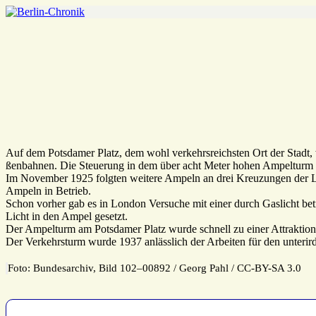
Auf dem Pots­damer Platz, dem wohl verkehrs­reichsten Ort der Stadt, wu
ßen­bahnen. Die Steue­rung in dem über acht Meter hohen Ampel­turm üb
Im November 1925 folgten weitere Ampeln an drei Kreu­zungen der Leip­
Ampeln in Betrieb.
Schon vorher gab es in London Versuche mit einer durch Gaslicht betr
Licht in den Ampel gesetzt.
Der Ampel­turm am Pots­damer Platz wurde schnell zu einer Attrak­tion, 
Der Verkehrs­turm wurde 1937 anläss­lich der Arbeiten für den unter­ir
Foto: Bundes­ar­chiv, Bild 102–00892 /​ Georg Pahl /​ CC-BY-SA 3.0