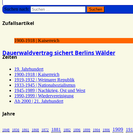
Suchen nach:
Zufallsartikel
1900-1918 | Kaiserreich
Dauerwaldvertrag sichert Berlins Wälder
Zeiten
19. Jahrhundert
1900-1918 | Kaiserreich
1919-1932 | Weimarer Republik
1933-1945 | Nationalsozialismus
1945-1989 | Nachkrieg, Ost und West
1990-1999 | Wiedervereinigung
Ab 2000 | 21. Jahrhundert
Jahre
1909
1881
191
1848
1856
1861
1868
1872
1882
1896
1899
1904
1906