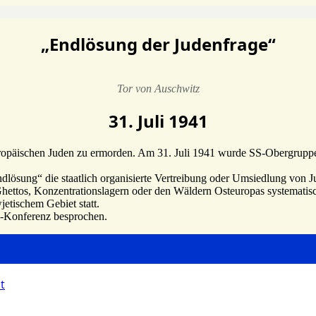
„Endlösung der Judenfrage“
Tor von Auschwitz
31. Juli 1941
ie euro­päi­schen Juden zu ermorden. Am 31. Juli 1941 wurde SS-Ober­grup
ng“ die staat­lich orga­ni­sierte Vertrei­bung oder Umsied­lung von Jude
tos, Konzen­tra­ti­ons­la­gern oder den Wäldern Osteu­ropas syste­ma­tisc
­ti­schem Gebiet statt.
-Konfe­renz bespro­chen.
t