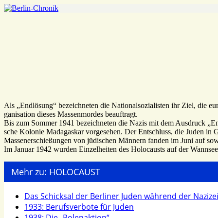
Als „Endlö­sung“ bezeich­neten die Natio­nal­so­zia­listen ihr Ziel, d
ga­ni­sa­tion dieses Massen­mordes beauf­tragt.
Bis zum Sommer 1941 bezeich­neten die Nazis mit dem Ausdruck „Endlö­su
sche Kolonie Mada­gaskar vorge­sehen. Der Entschluss, die Juden in Ghet
Massen­er­schie­ßungen von jüdi­schen Männern fanden im Juni auf sowje
Im Januar 1942 wurden Einzel­heiten des Holo­causts auf der Wannsee
Mehr zu: HOLOCAUST
Das Schicksal der Berliner Juden während der Nazi­zei
1933: Berufs­ver­bote für Juden
1938: Die „Polen­ak­tion“