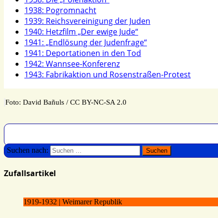
1938: Pogrom­nacht
1939: Reichs­ver­ei­ni­gung der Juden
1940: Hetz­film „Der ewige Jude“
1941: „Endlö­sung der Juden­frage“
1941: Depor­ta­tionen in den Tod
1942: Wannsee-Konfe­renz
1943: Fabrik­ak­tion und Rosen­straßen-Protest
Foto: David Bañuls /​ CC BY-NC-SA 2.0
Suchen nach:
Zufallsartikel
1919-1932 | Weimarer Republik