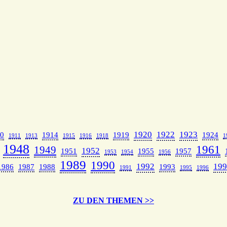
1920
1922
1923
0
1914
1919
1924
1911
1913
1915
1916
1918
1
1948
1961
1949
1952
1951
1955
1957
1953
1954
1956
1989
1990
1992
199
1986
1987
1988
1993
1991
1995
1996
ZU DEN THEMEN >>