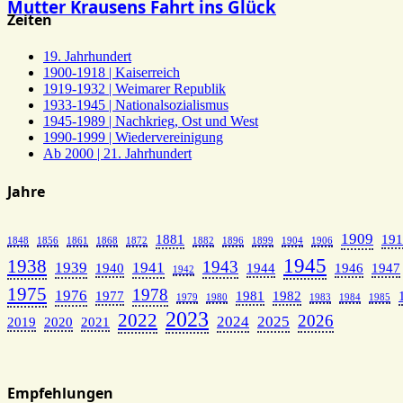
Mutter Krausens Fahrt ins Glück
Zeiten
19. Jahrhundert
1900-1918 | Kaiserreich
1919-1932 | Weimarer Republik
1933-1945 | Nationalsozialismus
1945-1989 | Nachkrieg, Ost und West
1990-1999 | Wiedervereinigung
Ab 2000 | 21. Jahrhundert
Jahre
1909
1881
191
1848
1856
1861
1868
1872
1882
1896
1899
1904
1906
1945
1938
1943
1939
1941
1940
1944
1946
1947
1942
1975
1978
1976
1977
1981
1982
1979
1980
1983
1984
1985
2023
2022
2026
2024
2025
2019
2020
2021
Empfehlungen