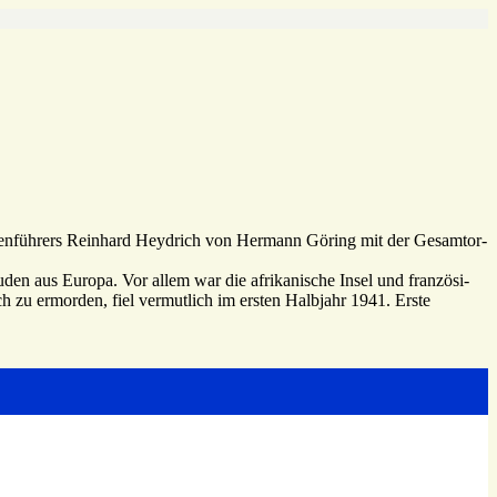
­pen­füh­rers Rein­hard Heyd­rich von Hermann Göring mit der Gesamt­or­
n aus Europa. Vor allem war die afri­ka­ni­sche Insel und fran­zö­si­
h zu ermorden, fiel vermut­lich im ersten Halb­jahr 1941. Erste